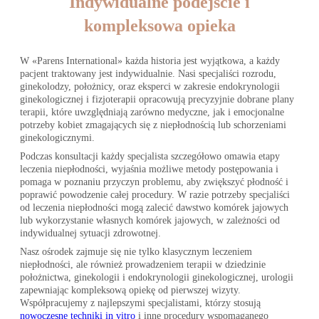
Indywidualne podejście i
kompleksowa opieka
W «Parens International» każda historia jest wyjątkowa, a każdy
pacjent traktowany jest indywidualnie. Nasi specjaliści rozrodu,
ginekolodzy, położnicy, oraz eksperci w zakresie endokrynologii
ginekologicznej i fizjoterapii opracowują precyzyjnie dobrane plany
terapii, które uwzględniają zarówno medyczne, jak i emocjonalne
potrzeby kobiet zmagających się z niepłodnością lub schorzeniami
ginekologicznymi.
Podczas konsultacji każdy specjalista szczegółowo omawia etapy
leczenia niepłodności, wyjaśnia możliwe metody postępowania i
pomaga w poznaniu przyczyn problemu, aby zwiększyć płodność i
poprawić powodzenie całej procedury. W razie potrzeby specjaliści
od leczenia niepłodności mogą zalecić dawstwo komórek jajowych
lub wykorzystanie własnych komórek jajowych, w zależności od
indywidualnej sytuacji zdrowotnej.
Nasz ośrodek zajmuje się nie tylko klasycznym leczeniem
niepłodności, ale również prowadzeniem terapii w dziedzinie
położnictwa, ginekologii i endokrynologii ginekologicznej, urologii
zapewniając kompleksową opiekę od pierwszej wizyty.
Współpracujemy z najlepszymi specjalistami, którzy stosują
nowoczesne techniki in vitro
i inne procedury wspomaganego