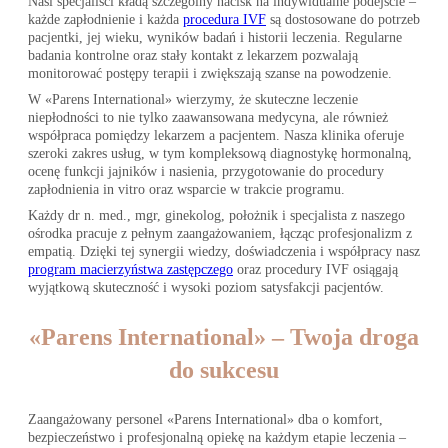
Nasi specjaliści kładą szczególny nacisk na indywidualne podejście –
każde zapłodnienie i każda
procedura IVF
są dostosowane do potrzeb
pacjentki, jej wieku, wyników badań i historii leczenia. Regularne
badania kontrolne oraz stały kontakt z lekarzem pozwalają
monitorować postępy terapii i zwiększają szanse na powodzenie.
W «Parens International» wierzymy, że skuteczne leczenie
niepłodności to nie tylko zaawansowana medycyna, ale również
współpraca pomiędzy lekarzem a pacjentem. Nasza klinika oferuje
szeroki zakres usług, w tym kompleksową diagnostykę hormonalną,
ocenę funkcji jajników i nasienia, przygotowanie do procedury
zapłodnienia in vitro oraz wsparcie w trakcie programu.
Każdy dr n. med., mgr, ginekolog, położnik i specjalista z naszego
ośrodka pracuje z pełnym zaangażowaniem, łącząc profesjonalizm z
empatią. Dzięki tej synergii wiedzy, doświadczenia i współpracy nasz
program macierzyństwa zastępczego
oraz procedury IVF osiągają
wyjątkową skuteczność i wysoki poziom satysfakcji pacjentów.
«Parens International» – Twoja droga
do sukcesu
Zaangażowany personel «Parens International» dba o komfort,
bezpieczeństwo i profesjonalną opiekę na każdym etapie leczenia –