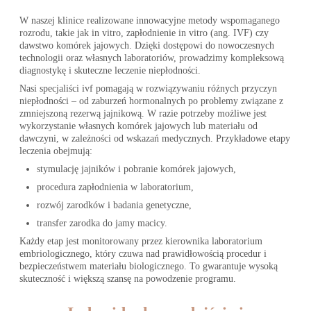
W naszej klinice realizowane innowacyjne metody wspomaganego
rozrodu, takie jak in vitro, zapłodnienie in vitro (ang. IVF) czy
dawstwo komórek jajowych. Dzięki dostępowi do nowoczesnych
technologii oraz własnych laboratoriów, prowadzimy kompleksową
diagnostykę i skuteczne leczenie niepłodności.
Nasi specjaliści ivf pomagają w rozwiązywaniu różnych przyczyn
niepłodności – od zaburzeń hormonalnych po problemy związane z
zmniejszoną rezerwą jajnikową. W razie potrzeby możliwe jest
wykorzystanie własnych komórek jajowych lub materiału od
dawczyni, w zależności od wskazań medycznych. Przykładowe etapy
leczenia obejmują:
stymulację jajników i pobranie komórek jajowych,
procedura zapłodnienia w laboratorium,
rozwój zarodków i badania genetyczne,
transfer zarodka do jamy macicy.
Każdy etap jest monitorowany przez kierownika laboratorium
embriologicznego, który czuwa nad prawidłowością procedur i
bezpieczeństwem materiału biologicznego. To gwarantuje wysoką
skuteczność i większą szansę na powodzenie programu.