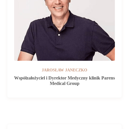
JAROSŁAW JANECZKO
Współzałożyciel i Dyrektor Medyczny klinik Parens
Medical Group