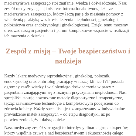
macierzyństwa zastępczego stoi zaufanie, wiedza i doświadczenie. Nasz
zespół medyczny agencji «Parens International» tworzą lekarze
macierzyństwa zastępczego, którzy łączą pasję do niesienia pomocy z
wieloletnią praktyką w zakresie leczenia niepłodności, ginekologii,
położnictwa oraz endokrynologii ginekologicznej. Dzięki temu możemy
oferować naszym pacjentom i parom kompleksowe wsparcie w realizacji
ich marzenia o dziecku.
Zespół z misją – Twoje bezpieczeństwo i
nadzieja
Każdy lekarz medycyny reprodukcyjnej, ginekolog, położnik,
endokrynolog oraz embriolog pracujący w naszej klinice IVF posiada
ogromny zasób wiedzy i wieloletniego doświadczenia w pracy z
pacjentami zmagającymi się z różnymi przyczynami niepłodności. Nasi
specjaliści stosują nowoczesne metody diagnostyczne i terapeutyczne,
łącząc zaawansowane technologie z kompleksowym podejściem do
zdrowia kobiety. Każdy specjalista jest zaangażowany w indywidualne
prowadzenie matek zastępczych – od etapu diagnostyki, aż po
potwierdzenie ciąży i dalszą opiekę.
Nasz medyczny zespół surrogacji to interdyscyplinarna grupa ekspertów,
którzy wspólnie czuwają nad bezpieczeństwem i skutecznością całego