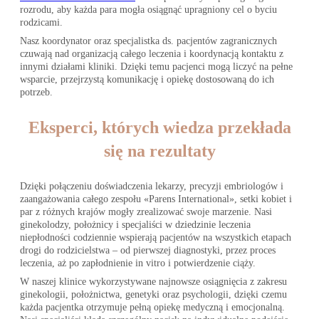
rozrodu, aby każda para mogła osiągnąć upragniony cel o byciu
rodzicami.
Nasz koordynator oraz specjalistka ds. pacjentów zagranicznych
czuwają nad organizacją całego leczenia i koordynacją kontaktu z
innymi działami kliniki. Dzięki temu pacjenci mogą liczyć na pełne
wsparcie, przejrzystą komunikację i opiekę dostosowaną do ich
potrzeb.
Eksperci, których wiedza przekłada
się na rezultaty
Dzięki połączeniu doświadczenia lekarzy, precyzji embriologów i
zaangażowania całego zespołu «Parens International», setki kobiet i
par z różnych krajów mogły zrealizować swoje marzenie. Nasi
ginekolodzy, położnicy i specjaliści w dziedzinie leczenia
niepłodności codziennie wspierają pacjentów na wszystkich etapach
drogi do rodzicielstwa – od pierwszej diagnostyki, przez proces
leczenia, aż po zapłodnienie in vitro i potwierdzenie ciąży.
W naszej klinice wykorzystywane najnowsze osiągnięcia z zakresu
ginekologii, położnictwa, genetyki oraz psychologii, dzięki czemu
każda pacjentka otrzymuje pełną opiekę medyczną i emocjonalną.